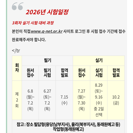
2026년 시험일정
3회차 실기 시험 대비 과정
본인이 직접
www.q-net.or.kr
사이트 로그인 후 시험 접수 기간에 접수
완료해주셔야 합니다.
</tr
필기
실기
회
차
원서
필기
합격
원서
실기
합격
접수
시험
발표
접수
시험
발표
8.29
6.8
6.27
7.27
(토)~
제
(월)~
(토)~
7.15
(월)~
9.16
10.2
2
7.2
7.2
(수)
7.30
(수)
(금)
회
(목)
(목)
(목)
중 2일
선택
참고 : 장소 필답형(용당(남부지사), 율리(북부지사), 동래원예고 등)
작업형(동래원예고)