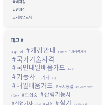
국비과정
일반과정
도시농업교육
태그 #
개강안내
q-net
과정평가형
경비원
국가기술자격
국민내일배움카드
금상
기능사
기사
내
내일배움카드
도시농업
도시농업전문가
산림기능사
모집중
동영상
실기
산업기사
시험
수상
안전보안관