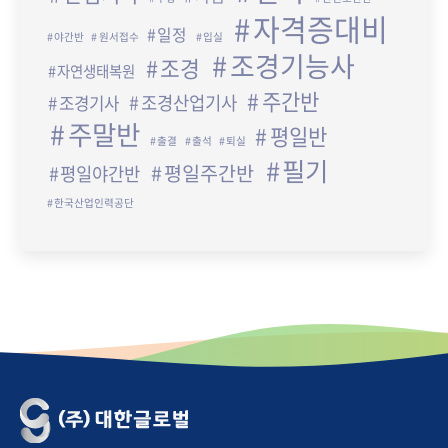
자격증대비
일정
야간반
원서접수
입실
조경기능사
조경
자연생태복원
주간반
조경산업기사
조경기사
주말반
평일반
출결
출석
퇴실
필기
평일주간반
평일야간반
한국산업인력공단