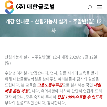
검
색:
개강 안내문 – 산림기능사 실기 – 주말반(일) 12
현재 위치:
차
산림기능사 실기 – 주말반(토) 12차
개강 2026년 7월 12일
(일)
수강생 여러분~ 반갑습니다. 먼저, 힘든 시기에 교육을 받기
위해 대한글로벌학원을 찾아주신 여러분들께 감사의 말씀을
드립니다. 본 교육은
고용노동부주관
으로 실시하는 국민
내일
배움 훈련 과정
입니다. 유의사항에 대하여 간단히 언급해 드리
고자 하오니, 모두 숙지해 주셔서
전원 100%수료할 수 있도록
부탁의 말씀드리겠습니다. 감사합니다.