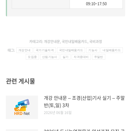
09:10~17:50
카테고리:
개강안내문
,
국민내일배움카드
,
국비과정
태그:
개강안내
국가기술자격
국민내일배움카드
기능사
내일배움카드
모집중
산림기능사
실기
자격증대비
주말반
관련 게시물
개강 안내문 – 조경(산업)기사 실기 – 주말
반(토,일) 3차
2026년 06월 16일