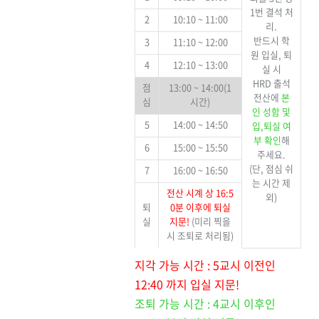
1번 결석 처
2
10:10 ~ 11:00
리.
반드시 학
3
11:10 ~ 12:00
원 입실, 퇴
4
12:10 ~ 13:00
실 시
HRD 출석
점
13:00 ~ 14:00(1
전산에
본
심
시간)
인 성함 및
5
14:00 ~ 14:50
입,퇴실 여
부 확인
해
6
15:00 ~ 15:50
주세요.
(단, 점심 쉬
7
16:00 ~ 16:50
는 시간 제
전산 시계 상 16:5
외)
퇴
0분 이후에 퇴실
실
지문!
(미리 찍을
시 조퇴로 처리됨)
지각 가능 시간 : 5교시 이전인
12:40 까지 입실 지문!
조퇴 가능 시간 : 4교시 이후인