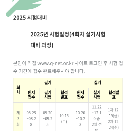
2025 시험대비
2025년 시험일정(4회차 실기시험
대비 과정)
본인이 직접 www.q-net.or.kr 사이트 로그인 후 시험 접
수 기간에 접수 완료해주셔야 합니다.
필기
실기
회
차
원서
필기
합격
원서
실기
합격발
접수
시험
발표
접수
시험
표
11.22
1차 12.
제
08.25
09.20
10.20
~12.1
10.15
19(금)
3
~08.2
~09.2
~10.2
0 중
(수)
2차 12.
회
8
5
3
2일 선
24(수)
택