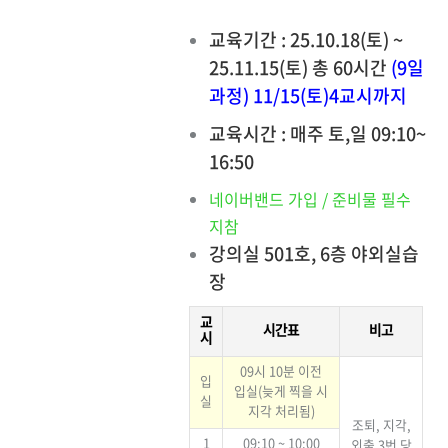
교육기간 : 25.10.18(토) ~
25.11.15(토) 총 60시간
(9일
과정) 11/15(토)4교시까지
교육시간 : 매주 토,일 09:10~
16:50
네이버밴드 가입 / 준비물 필수
지참
강의실 501호, 6층 야외실습
장
교
시간표
비고
시
09시 10분 이전
입
입실(늦게 찍을 시
실
지각 처리됨)
조퇴, 지각,
1
09:10 ~ 10:00
외출 3번 당