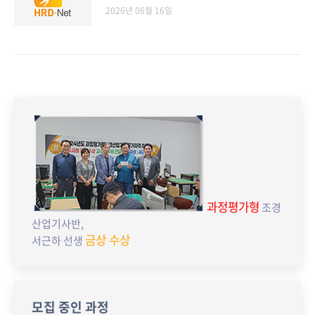
2026년 06월 16일
과정평가형
조경
산업기사반,
금상 수상
서근하 선생
모집 중인 과정