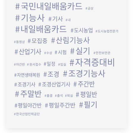
국민내일배움카드
금상
기능사
기사
내
내일배움카드
도시농업
도시농업전문가
산림기능사
모집중
동영상
실기
산업기사
시험
수상
안전보안관
자격증대비
일정
야간반
원서접수
입실
조경기능사
조경
자연생태복원
주간반
조경산업기사
조경기사
주말반
평일반
출결
출석
퇴실
필기
평일주간반
평일야간반
한국산업인력공단