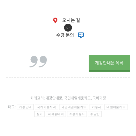
오시는 길
or
수강 문의
개강안내문 목록
카테고리:
개강안내문
,
국민내일배움카드
,
국비과정
태그:
개강안내
국가기술자격
국민내일배움카드
기능사
내일배움카드
실기
자격증대비
조경기능사
주말반