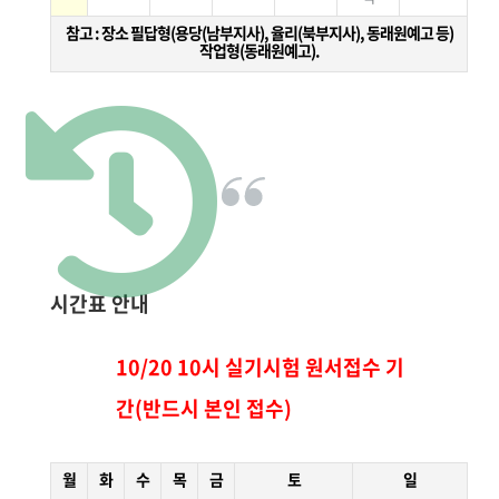
참고 : 장소 필답형(용당(남부지사), 율리(북부지사), 동래원예고 등)
작업형(동래원예고).
시간표 안내
10/20 10시 실기시험 원서접수 기
간(반드시 본인 접수)
월
화
수
목
금
토
일