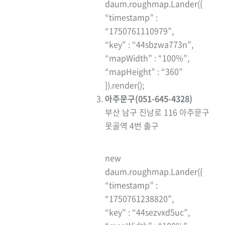
daum.roughmap.Lander({
“timestamp” :
“1750761110979”,
“key” : “44sbzwa773n”,
“mapWidth” : “100%”,
“mapHeight” : “360”
}).render();
아주문구(051-645-4328)
부산 남구 진남로 116 아주문구
못골역 4번 출구
new
daum.roughmap.Lander({
“timestamp” :
“1750761238820”,
“key” : “44sezvxd5uc”,