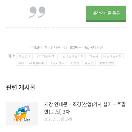
개강안내문 목록
카테고리:
개강안내문
,
국민내일배움카드
,
국비과정
태그:
개강안내
국가기술자격
국민내일배움카드
기능사
내일배움카드
실기
자격증대비
조경기능사
주간반
평일반
평일주간반
관련 게시물
개강 안내문 – 조경(산업)기사 실기 – 주말
반(토,일) 3차
2026년 06월 16일