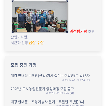
과정평가형
조경
산업기사반,
금상 수상
서근하 선생
모집 중인 과정
개강 안내문 – 조경(산업)기사 실기 – 주말반(토,일) 3차
개강 2026년 9월 12일 (토)
2026년 도시농업전문가 양성과정 모집 공고
개강 2026년 8월 25일 (화)
개강 안내문 – 조경기능사 필기 – 주말반(토,일) 3차