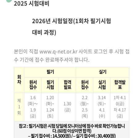
2025 시험대비
2026년 시험일정(1회차 필기시험
대비 과정)
본인이 직접 www.q-net.or.kr 사이트 로그인 후 시험 접
수 기간에 접수 완료해주셔야 합니다.
필기
실기
회
차
원서
필기
합격
원서
실기
합격발
접수
시험
발표
접수
시험
표
1.6
1.20
2.2
3.14
1차 4.1
제
(화)～
(화)~
1.30
(월)~
(토)~
0(금)
1
1.9
1.24
(금)
2.5
4.1
차 4.17
회
(금)
(토)
(목)
(수)
(금)
참고 : 필기시험은 시험 당일에 모니터상에 점수 바로 확인가능합니
다.(60점 이상이면 합격)
– 필기 접수비 : 14,500(원) / – 실기 접수비 : 30,400(원)