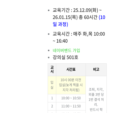
교육기간 : 25.12.09(화) ~
26.01.15(목) 총 60시간
(10
일 과정)
교육시간 : 매주 화,목 10:00
~ 16:40
네이버밴드 가입
강의실 501호
교
시간표
비고
시
10시 00분 이전
입
입실(늦게 찍을 시
실
조퇴, 지각,
지각 처리됨)
외출 3번 당
1
10:00 ~ 10:50
1번 결석 처
리.
2
11:00 ~ 11:50
반드시 학