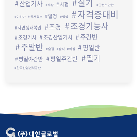
실기
산업기사
시험
수상
안전보안관
자격증대비
일정
야간반
원서접수
입실
조경기능사
조경
자연생태복원
주간반
조경산업기사
조경기사
주말반
평일반
출결
출석
퇴실
필기
평일주간반
평일야간반
한국산업인력공단