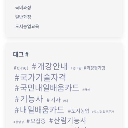
국비과정
일반과정
도시농업교육
태그 #
개강안내
q-net
과정평가형
경비원
국가기술자격
국민내일배움카드
금상
기능사
기사
내
내일배움카드
도시농업
도시농업전문가
산림기능사
모집중
동영상