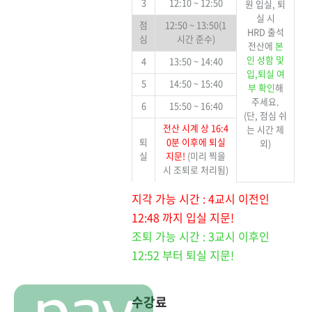
3
12:10 ~ 12:50
원 입실, 퇴
실 시
점
12:50 ~ 13:50(1
HRD 출석
심
시간 준수)
전산에
본
인 성함 및
4
13:50 ~ 14:40
입,퇴실 여
5
14:50 ~ 15:40
부 확인
해
주세요.
6
15:50 ~ 16:40
(단, 점심 쉬
전산 시계 상 16:4
는 시간 제
퇴
0분 이후에 퇴실
외)
실
지문!
(미리 찍을
시 조퇴로 처리됨)
지각 가능 시간 : 4교시 이전인
12:48 까지 입실 지문!
조퇴 가능 시간 : 3교시 이후인
12:52 부터 퇴실 지문!
수강료