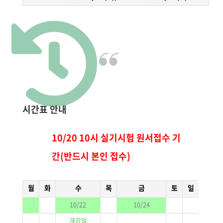
시간표 안내
10/20 10시 실기시험 원서접수 기
간(반드시 본인 접수)
월
화
수
목
금
토
일
10/22
10/24
개강일