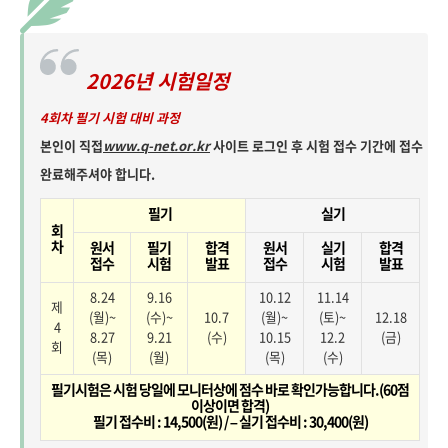
2026년 시험일정
4회차 필기 시험 대비 과정
본인이 직접
www.q-net.or.kr
사이트 로그인 후 시험 접수 기간에 접수
완료해주셔야 합니다.
필기
실기
회
차
원서
필기
합격
원서
실기
합격
접수
시험
발표
접수
시험
발표
8.24
9.16
10.12
11.14
제
(월)~
(수)~
10.7
(월)~
(토)~
12.18
4
8.27
9.21
(수)
10.15
12.2
(금)
회
(목)
(월)
(목)
(수)
필기시험은 시험 당일에 모니터상에 점수 바로 확인가능합니다.(60점
이상이면 합격)
필기 접수비 : 14,500(원) / – 실기 접수비 : 30,400(원)