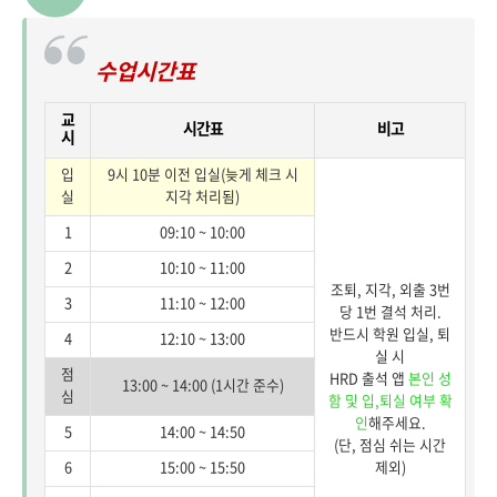
수업시간표
교
시간표
비고
시
입
9시 10분 이전 입실(늦게 체크 시
실
지각 처리됨)
1
09:10 ~ 10:00
2
10:10 ~ 11:00
조퇴, 지각, 외출 3번
3
11:10 ~ 12:00
당 1번 결석 처리.
반드시 학원 입실, 퇴
4
12:10 ~ 13:00
실 시
점
HRD 출석 앱
본인 성
13:00 ~ 14:00 (1시간 준수)
심
함 및 입,퇴실 여부 확
인
해주세요.
5
14:00 ~ 14:50
(단, 점심 쉬는 시간
6
15:00 ~ 15:50
제외)