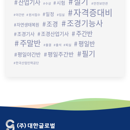
실기
산업기사
시험
수상
안전보안관
자격증대비
일정
야간반
원서접수
입실
조경기능사
조경
자연생태복원
주간반
조경산업기사
조경기사
주말반
평일반
출결
출석
퇴실
필기
평일주간반
평일야간반
한국산업인력공단