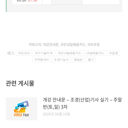
카테고리:
개강안내문
,
국민내일배움카드
,
국비과정
태그:
개강안내
국가기술자격
국민내일배움카드
내일배움카드
모집중
자격증대비
조경기능사
평일반
필기
관련 게시물
개강 안내문 – 조경(산업)기사 실기 – 주말
반(토,일) 3차
2026년 06월 16일