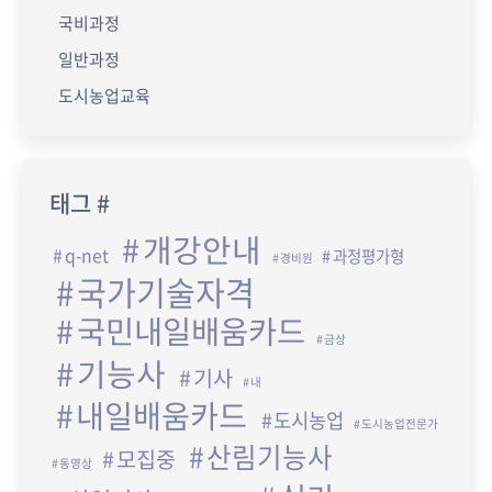
국비과정
일반과정
도시농업교육
태그 #
개강안내
q-net
과정평가형
경비원
국가기술자격
국민내일배움카드
금상
기능사
기사
내
내일배움카드
도시농업
도시농업전문가
산림기능사
모집중
동영상