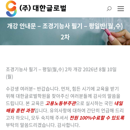
검
색:
개강 안내문 – 조경기능사 필기 – 평일반(월,수)
현재 위치:
2차
조경기능사 필기 – 평일(월,수) 2차
개강 2026년 8월 10일
(월)
수강생 여러분~ 반갑습니다. 먼저, 힘든 시기에 교육을 받기
위해 대한글로벌학원을 찾아주신 여러분들께 감사의 말씀을
드립니다. 본 교육은
고용노동부주관
으로 실시하는 국민
내일
배움 훈련 과정
입니다. 유의사항에 대하여 간단히 언급해 드리
고자 하오니, 모두 숙지해 주셔서
전원 100%수료할 수 있도록
부탁의 말씀드리겠습니다. 감사합니다.