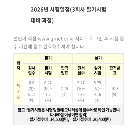
2026년 시험일정(3회차 필기시험
대비 과정)
본인이 직접 www.q-net.or.kr 사이트 로그인 후 시험 접
수 기간에 접수 완료해주셔야 합니다.
필기
실기
회
차
원서
필기
합격
원서
실기
합격발
접수
시험
발표
접수
시험
표
6.8
6.27
7.27
8.29
제
(월)~
(토) ~
7.15
(월)~
(토)~
10.8
3
6.11
7.2
(수)
7.30
9.16
(목)
회
(목)
(목)
(목)
(수)
참고 : 필기시험은 시험 당일에 모니터상에 점수 바로 확인 가능합니
다.(60점 이상이면 합격)
– 필기 접수비 : 14,500(원) / – 실기 접수비 : 30,400(원)