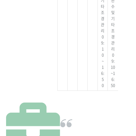
기
관
타
수
조
및
경
기
관
타
리
조
0
경
9:
관
1
리
0
0
~
9:
1
10
6:
~1
5
6:
0
50