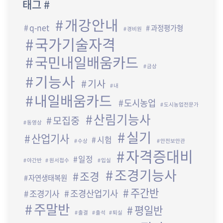
태그 #
개강안내
q-net
과정평가형
경비원
국가기술자격
국민내일배움카드
금상
기능사
기사
내
내일배움카드
도시농업
도시농업전문가
산림기능사
모집중
동영상
실기
산업기사
시험
수상
안전보안관
자격증대비
일정
야간반
원서접수
입실
조경기능사
조경
자연생태복원
주간반
조경산업기사
조경기사
주말반
평일반
출결
출석
퇴실