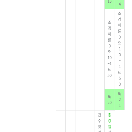
13
4
조
경
조
이
경
론
이
0
론
9:
0
1
9:
0
10
~
~1
1
6:
6:
50
5
0
6/
6/
2
20
1
관
종
수
강
및
일