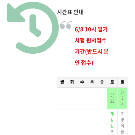
시간표 안내
6/8 10시 필기
시험 원서접수
기간(반드시 본
인 접수)
월
화
수
목
금
토
일
5/
5/
2
23
4
개
조
강
경
일
이
조
론