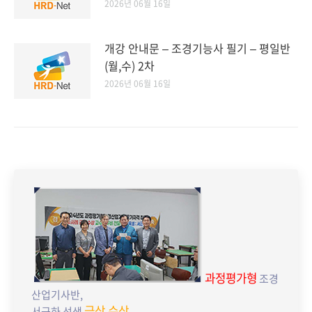
2026년 06월 16일
개강 안내문 – 조경기능사 필기 – 평일반
(월,수) 2차
2026년 06월 16일
과정평가형
조경
산업기사반,
금상 수상
서근하 선생