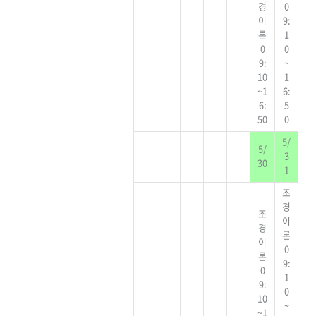
경
0
이
9:
론
1
0
0
9:
~
10
1
~1
6:
6:
5
50
0
5/
5/
3
30
1
조
경
조
이
경
론
이
0
론
9:
0
1
9:
0
10
~
~1