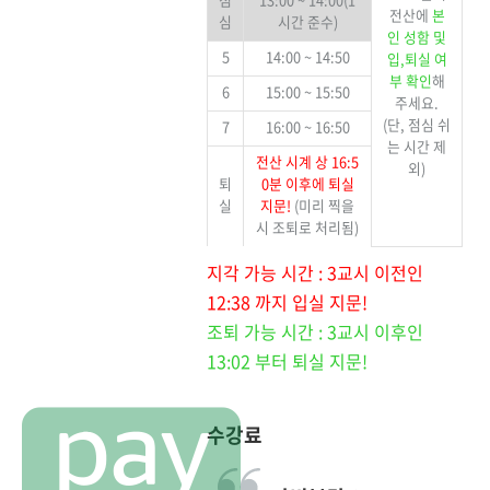
전산에
본
심
시간 준수)
인 성함 및
5
14:00 ~ 14:50
입,퇴실 여
부 확인
해
6
15:00 ~ 15:50
주세요.
(단, 점심 쉬
7
16:00 ~ 16:50
는 시간 제
전산 시계 상 16:5
외)
퇴
0분 이후에 퇴실
실
지문!
(미리 찍을
시 조퇴로 처리됨)
지각 가능 시간 : 3교시 이전인
12:38 까지 입실 지문!
조퇴 가능 시간 : 3교시 이후인
13:02 부터 퇴실 지문!
수강료