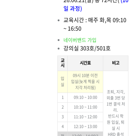
일 과정)
교육시간 : 매주 화,목 09:10
~ 16:50
네이버밴드 가입
강의실 303호/501호
교
시간표
비고
시
09시 10분 이전
입
입실(늦게 찍을 시
실
지각 처리됨)
조퇴, 지각,
1
09:10 ~ 10:00
외출 3번 당
1번 결석 처
2
10:10 ~ 11:00
리.
반드시 학
3
11:10 ~ 12:00
원 입실, 퇴
4
12:10 ~ 13:00
실 시
HRD 출석
점
13:00 ~ 14:00(1