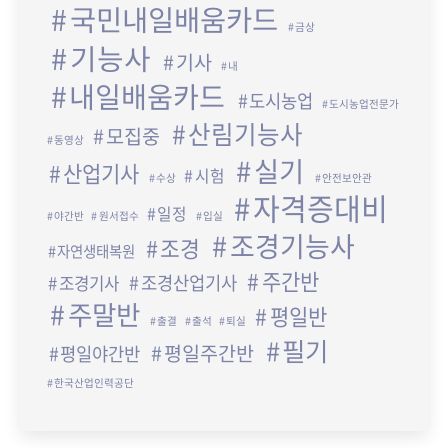
국민내일배움카드
금상
기능사
기사
내
내일배움카드
도시농업
도시농업전문가
산림기능사
모집중
동영상
실기
산업기사
시험
수상
안전보안관
자격증대비
일정
야간반
원서접수
입실
조경기능사
조경
자연생태복원
주간반
조경산업기사
조경기사
주말반
평일반
출결
출석
퇴실
필기
평일주간반
평일야간반
한국산업인력공단