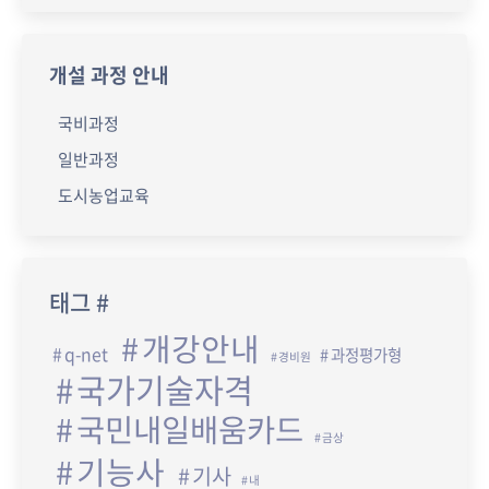
개설 과정 안내
국비과정
일반과정
도시농업교육
태그 #
개강안내
q-net
과정평가형
경비원
국가기술자격
국민내일배움카드
금상
기능사
기사
내