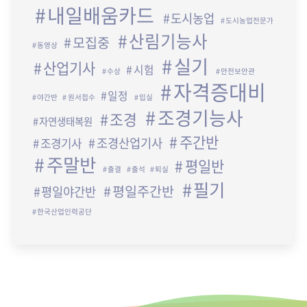
내일배움카드
도시농업
도시농업전문가
산림기능사
모집중
동영상
실기
산업기사
시험
수상
안전보안관
자격증대비
일정
야간반
원서접수
입실
조경기능사
조경
자연생태복원
주간반
조경산업기사
조경기사
주말반
평일반
출결
출석
퇴실
필기
평일주간반
평일야간반
한국산업인력공단