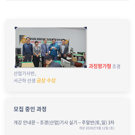
과정평가형
조경
산업기사반,
금상 수상
서근하 선생
모집 중인 과정
개강 안내문 – 조경(산업)기사 실기 – 주말반(토,일) 3차
개강 2026년 9월 12일 (토)