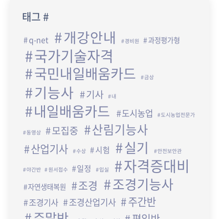
태그 #
개강안내
q-net
과정평가형
경비원
국가기술자격
국민내일배움카드
금상
기능사
기사
내
내일배움카드
도시농업
도시농업전문가
산림기능사
모집중
동영상
실기
산업기사
시험
수상
안전보안관
자격증대비
일정
야간반
원서접수
입실
조경기능사
조경
자연생태복원
주간반
조경산업기사
조경기사
주말반
평일반