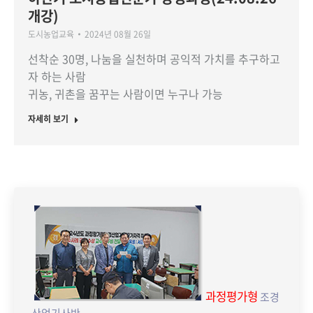
개강)
도시농업교육
2024년 08월 26일
선착순 30명, 나눔을 실천하며 공익적 가치를 추구하고
자 하는 사람
귀농, 귀촌을 꿈꾸는 사람이면 누구나 가능
자세히 보기
과정평가형
조경