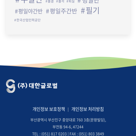
출결
출석
퇴실
필기
평일주간반
평일야간반
한국산업인력공단
개인정보 보호정책
개인정보 처리방침
|
부산광역시 부산진구 중앙대로 760 3층(문왕빌딩),
부전동 94-6, 47244
TEL : (051) 817 0203 | FAX : (051) 803 3849