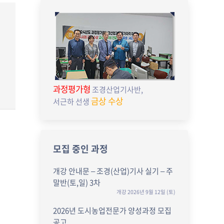
과정평가형
조경산업기사반,
금상 수상
서근하 선생
모집 중인 과정
개강 안내문 – 조경(산업)기사 실기 – 주
말반(토,일) 3차
개강 2026년 9월 12일 (토)
2026년 도시농업전문가 양성과정 모집
공고