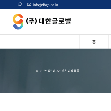
검
info@dhgb.co.kr
색:
홈
현재 위치:
홈
"수상" 태그가 붙은 과정 목록