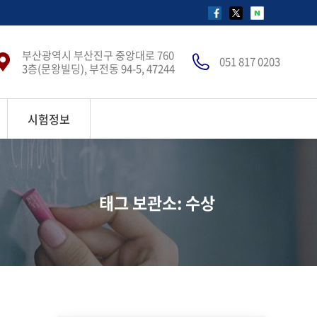
페
X(구
네
이
트
이
부산광역시 부산진구 중앙대로 760
스
위
버
051 817 0203
3층(문왕빌딩), 부전동 94-5, 47244
북
터)
블
페
페
로
이
이
그
시험정보
지
지
페
가
가
이
새
새
지
창
창
가
태그 보관소: 수상
에
에
새
서
서
창
열
열
에
림
림
서
열
림