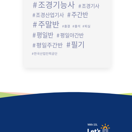
조경기능사
조경기사
주간반
조경산업기사
주말반
출결
출석
퇴실
평일반
평일야간반
필기
평일주간반
한국산업인력공단