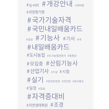
개강안내
q-net
경비원
과정평가형
국가기술자격
국민내일배움카드
기능사
기사
금상
내
내일배움카드
도시농업
도시농업전문가
동영상
산림기능사
모집중
산업기사
시험
수상
실기
안전보안관
야간반
원서접수
일정
입실
자격증대비
조경
자연생태복원