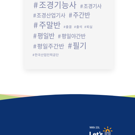
조경기능사
조경기사
주간반
조경산업기사
주말반
출결
출석
퇴실
평일반
평일야간반
필기
평일주간반
한국산업인력공단