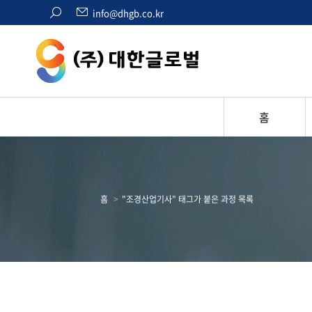
검
info@dhgb.co.kr
색:
홈
현재 위치:
홈
"조경산업기사" 태그가 붙은 과정 목록