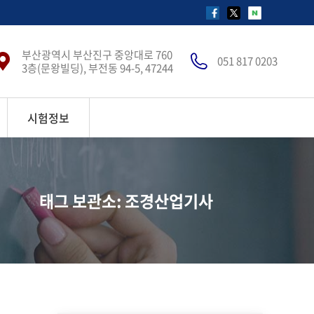
페
X(구
네
이
트
이
부산광역시 부산진구 중앙대로 760
스
위
버
051 817 0203
3층(문왕빌딩), 부전동 94-5, 47244
북
터)
블
페
페
로
이
이
그
시험정보
지
지
페
가
가
이
새
새
지
창
창
가
태그 보관소: 조경산업기사
에
에
새
서
서
창
열
열
에
림
림
서
열
림