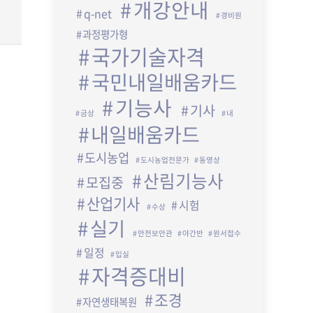
개강안내
q-net
경비원
과정평가형
국가기술자격
국민내일배움카드
기능사
기사
금상
내
내일배움카드
도시농업
도시농업전문가
동영상
산림기능사
모집중
산업기사
시험
수상
실기
안전보안관
야간반
원서접수
일정
입실
자격증대비
조경
자연생태복원