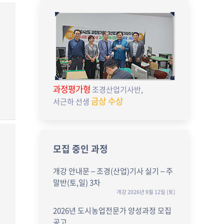
과정평가형
조경산업기사반,
금상 수상
서근하 선생
모집 중인 과정
개강 안내문 – 조경(산업)기사 실기 – 주
말반(토,일) 3차
개강 2026년 9월 12일 (토)
2026년 도시농업전문가 양성과정 모집
공고