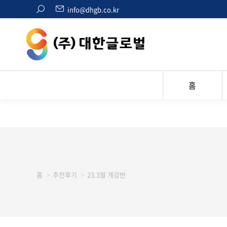
검
info@dhgb.co.kr
색:
홈
현재 위치:
홈
추천후기
23.3월 개강반