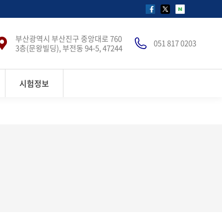
페
X(구
네
이
트
이
부산광역시 부산진구 중앙대로 760
스
위
버
051 817 0203
3층(문왕빌딩), 부전동 94-5, 47244
북
터)
블
페
페
로
이
이
그
시험정보
지
지
페
가
가
이
새
새
지
창
창
가
에
에
새
서
서
창
열
열
에
림
림
서
열
림